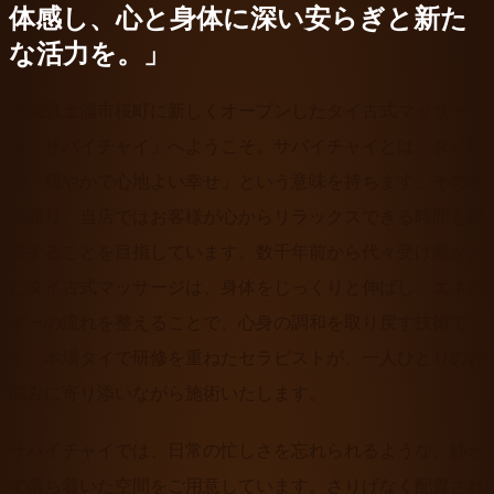
体感し、心と身体に深い安らぎと新た
な活力を。」
茨城県土浦市桜町に新しくオープンしたタイ古式マッサージ
店「サバイチャイ」へようこそ。サバイチャイとは、タイ語
で「穏やかで心地よい幸せ」という意味を持ちます。その名
の通り、当店ではお客様が心からリラックスできる時間を提
供することを目指しています。数千年前から代々受け継がれ
たタイ古式マッサージは、身体をじっくりと伸ばし、エネル
ギーの流れを整えることで、心身の調和を取り戻す技術で
す。本場タイで研修を重ねたセラピストが、一人ひとりのお
悩みに寄り添いながら施術いたします。
サバイチャイでは、日常の忙しさを忘れられるような、静か
で落ち着いた空間をご用意しています。さりげなく配置され