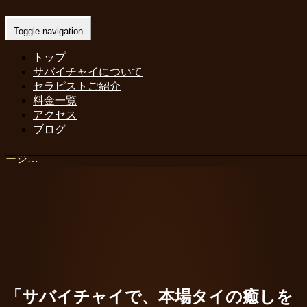
茨城 土浦桜町 タイマッサージ | サバイ
Toggle navigation
チャイ スパ
トップ
サバイチャイについて
sabaijai
セラピストご紹介
2022年7月30日
料金一覧
アロマオイルマッサージ
,
リラックスセットコース
,
リ
アクセス
ラックス効果
, ...
ブログ
Home
-
アロマオイルマッサージ
-
茨城 土浦桜町 タイマッサ
ージ…
「サバイチャイで、本場タイの癒しを