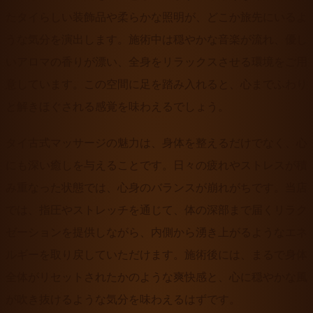
たタイらしい装飾品や柔らかな照明が、どこか旅先にいるよ
うな気分を演出します。施術中は穏やかな音楽が流れ、優し
いアロマの香りが漂い、全身をリラックスさせる環境をご用
意しています。この空間に足を踏み入れると、心までふわり
と解きほぐされる感覚を味わえるでしょう。
タイ古式マッサージの魅力は、身体を整えるだけでなく、心
にも深い癒しを与えることです。日々の疲れやストレスが積
み重なった状態では、心身のバランスが崩れがちです。当店
では、指圧やストレッチを通じて、体の深部まで届くリラク
ゼーションを提供しながら、内側から湧き上がるようなエネ
ルギーを取り戻していただけます。施術後には、まるで身体
全体がリセットされたかのような爽快感と、心に穏やかな風
が吹き抜けるような気分を味わえるはずです。