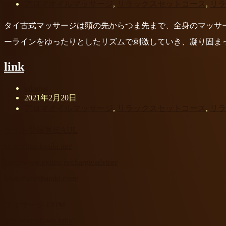
アロマオイルマッサージ
,
リラックスセットコース
,
リラ
タイ古式マッサージは頭の先からつま先まで、全身のマッサ
ーラインをゆったりとしたリズムで刺激していき、凝り固ま
link
sabaijai
2021年2月20日
アロマオイルマッサージ
,
リラックスセットコース
,
リラ
サイト登録宣伝AUL
https://thai-kosiki.net/
http://www.ekiten.jp/charge/advtop/
https://naviibaraki.com/
マッサージ.COM
http://everytown.info/